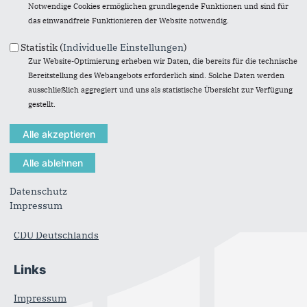
Notwendige Cookies ermöglichen grundlegende Funktionen und sind für
AKTUELLES
das einwandfreie Funktionieren der Website notwendig.
MEINE THEMEN
Statistik (
Individuelle Einstellungen
)
Zur Website-Optimierung erheben wir Daten, die bereits für die technische
ÜBER MICH
Bereitstellung des Webangebots erforderlich sind. Solche Daten werden
ausschließlich aggregiert und uns als statistische Übersicht zur Verfügung
gestellt.
Im Web
Fußbereich
CDU Landtagsfraktion
Datenschutz
CDU Rendsburg-Eckernförde
Impressum
CDU Schleswig-Holstein
CDU Deutschlands
Links
Impressum