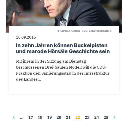
© Claudia Kunkel | CDU-Landtagsfraktion
10.09.2015
In zehn Jahren können Buckelpisten
und marode Hörsäle Geschichte sein
Mit ihrem in der Sitzung am Dienstag
beschlossenen Drei-Säulen Modell will die CDU-
Fraktion den Sanierungsstau in der Infrastruktur
des Landes...
Seiten
…
17
18
19
20
21
22
23
24
25