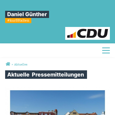
Daniel Günther
#kurSHalten
Toggl
Sie sind hier
»
Aktuelles
Aktuelle
Pressemitteilungen