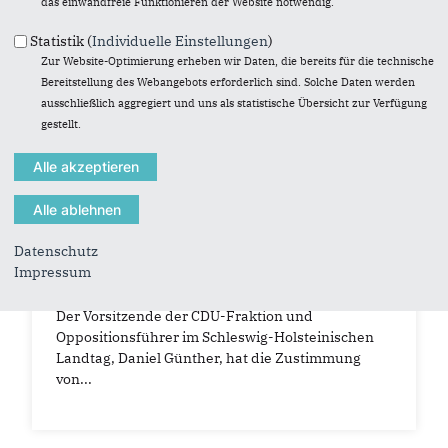
das einwandfreie Funktionieren der Website notwendig.
Statistik (
Individuelle Einstellungen
)
Zur Website-Optimierung erheben wir Daten, die bereits für die technische
Bereitstellung des Webangebots erforderlich sind. Solche Daten werden
ausschließlich aggregiert und uns als statistische Übersicht zur Verfügung
gestellt.
© Claudia Kunkel | CDU-Landtagsfraktion
25.09.2015
Datenschutz
Albig muss alle Vereinbarungen des
Impressum
Flüchtlingsgipfels einhalten!
Der Vorsitzende der CDU-Fraktion und
Oppositionsführer im Schleswig-Holsteinischen
Landtag, Daniel Günther, hat die Zustimmung
von...