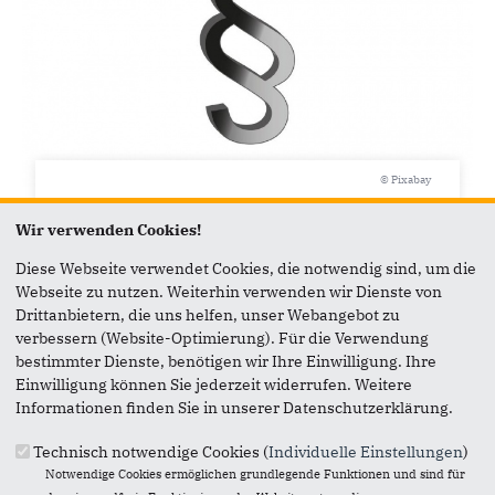
© Pixabay
01.10.2015
Wir verwenden Cookies!
Wann gibt es in Schleswig-Holstein
spätestens Baurecht?
Diese Webseite verwendet Cookies, die notwendig sind, um die
Webseite zu nutzen. Weiterhin verwenden wir Dienste von
Der Vorsitzende der CDU-Fraktion und
Drittanbietern, die uns helfen, unser Webangebot zu
Oppositionsführer im Schleswig-Holsteinischen
verbessern (Website-Optimierung). Für die Verwendung
Landtag, Daniel Günther, hat Verkehrsminister
bestimmter Dienste, benötigen wir Ihre Einwilligung. Ihre
Reinhard Meyer...
Einwilligung können Sie jederzeit widerrufen. Weitere
Informationen finden Sie in unserer Datenschutzerklärung.
Technisch notwendige Cookies (
Individuelle Einstellungen
)
Notwendige Cookies ermöglichen grundlegende Funktionen und sind für