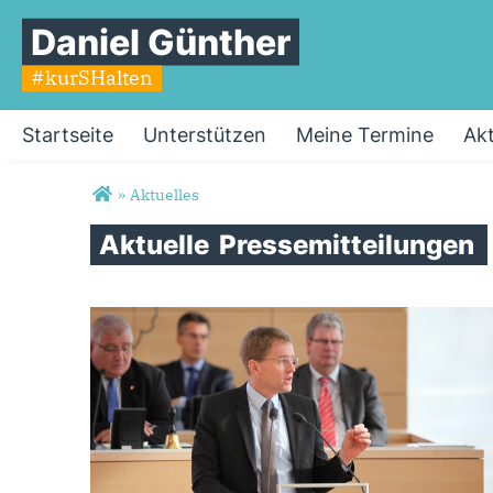
Daniel Günther
#kurSHalten
Startseite
Unterstützen
Meine Termine
Akt
Sie sind hier
»
Aktuelles
Aktuelle
Pressemitteilungen
Seiten